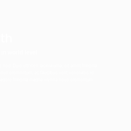
th
in world level.
ed. Duis ultrices lacinia urna, sit amet fringilla
risus elementum, ac faucibus velit venenatis id
İM
rnadore fringilla magna viverra risus elementum.
asuyu, Mustafa Kemal Blv.
No1, 52000 Gülyalı/Ordu
3092301 05378302512
@cagdasmermer.com
Cmt: 07:00 - 18:00