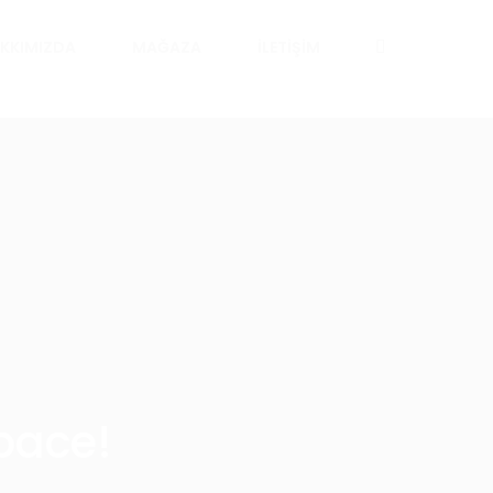
KKIMIZDA
MAĞAZA
İLETIŞIM
space!