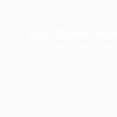
Argu Studio Grow
Success in highly competitive market 
Proin commodo dui lorem, id finibus risus dapibus s
risus dapibus a. Praesent fringilla magna viverra 
İLETİŞ
finibus risus dapibus sed. Duis ultrices lacinia u
Turn
No:344 
READ MORE
0537
info
Pzt-