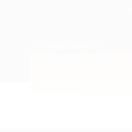
O
Complete kitchens
Proin commodo dui lorem, id finibus risus da
Kitchen remodeling
nemore eirmoddelicatissim.
SAVE UP TO 40%
Proin commodo dui lorem, id finibus risus da
nemore eirmoddelicatissim.